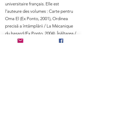
universitaire français. Elle est
l’auteure des volumes : Carte pentru
Oma El (Ex Ponto, 2001), Ordinea
precisă a întâmplării / La Mécanique
du hasard (Ex Ponto, 2004), Înălţarea /
L’Assomption (Ex Ponto, 2006) et
Artizanii Invizibilului / Artisans de
l’Invisible (Éditions Marsa, 2019). Elle
a été remarquée par Ana Blandiana,
qui l’a recommandée à l’Union des
Écrivains. Dès la publication de son
premier recueil de poésie, Alex
Ștefănescu l’a qualifiée de « promesse
de la poésie roumaine ».