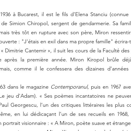
à Bucarest, il est le fils d’Elena Stanciu (connue
et de Simion Chiropol, sergent de gendarmerie. Sa fami
ais très tôt en rupture avec son père, Miron ressentira
verte : "J'étais en exil dans ma propre famille" écrira-t-
 Dimitrie Cantemir », il suit les cours de la Faculté des 
e après la première année. Miron Kiropol brûle déj
amais, comme il le confessera des dizaines d’années
963 dans le magazine
Contemporanul
, puis en 1967 av
Le jeu d'Adam). « Ses poèmes incantatoires ne peuven
 Paul Georgescu, l’un des critiques littéraires les plus
me, en lui dédicaçant l’un de ses recueils en 1968,
 portrait visionnaire : « A Miron, poète suave et étran