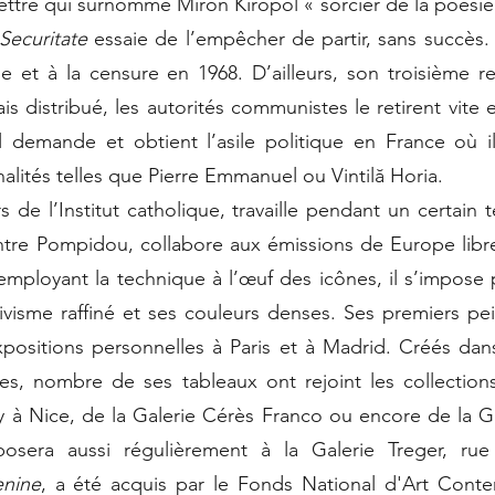
lettre qui surnomme Miron Kiropol « sorcier de la poésie »
Securitate
essaie de l’empêcher de partir, sans succès.
e et à la censure en 1968. D’ailleurs, son troisième r
ais distribué, les autorités communistes le retirent vite 
ol demande et obtient l’asile politique en France où i
lités telles que Pierre Emmanuel ou Vintilă Horia.
s de l’Institut catholique, travaille pendant un certa
re Pompidou, collabore aux émissions de Europe libr
 employant la technique à l’œuf des icônes, il s’impose 
ivisme raffiné et ses couleurs denses. Ses premiers pe
xpositions personnelles à Paris et à Madrid. Créés dans 
s, nombre de ses tableaux ont rejoint les collection
y à Nice, de la Galerie Cérès Franco ou encore de la G
osera aussi régulièrement à la Galerie Treger, rue
nine
, a été acquis par le Fonds National d'Art Conte