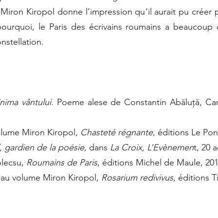
, Miron Kiropol donne l’impression qu’il aurait pu créer
 pourquoi, le Paris des écrivains roumains a beaucoup 
nstellation.
inima vântului
. Poeme alese de Constantin Abăluță, Cart
lume Miron Kiropol,
Chasteté régnante
, éditions Le Pon
, gardien de la poésie
, dans
La Croix, L’Evènemen
t, 20 
lecsu,
Roumains de Paris
, éditions Michel de Maule, 201
e
au volume Miron Kiropol,
Rosarium redivivus
, éditions T