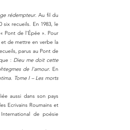
sage rédempteur
. Au fil du
 six recueils. En 1983, le
« Pont de l'Épée ». Pour
r et de mettre en verbe la
recueils, parus au Pont de
ique :
Dieu me doit cette
ophtegmes de l'amour
. En
otima. Tome I – Les morts
e aussi dans son pays
des Ecrivains Roumains et
International de poésie