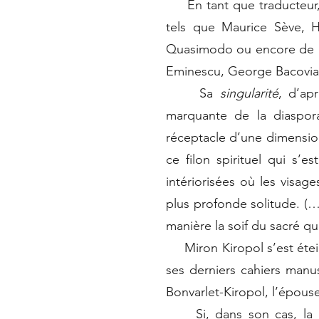
En tant que traducteur, M
tels que Maurice Sève, H
Quasimodo ou encore de la 
Eminescu, George Bacovia,
Sa
singularité
, d’apr
marquante de la diaspor
réceptacle d’une dimension
ce filon spirituel qui s’e
intériorisées où les visag
plus profonde solitude. (…
manière la soif du sacré q
Miron Kiropol s’est éteint
ses derniers cahiers manus
Bonvarlet-Kiropol, l’épous
Si, dans son cas, la po