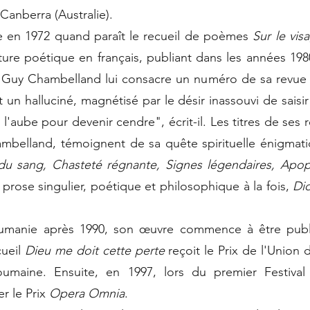
anberra (Australie).
re en 1972 quand paraît le recueil de poèmes
Sur le vi
ture poétique en français, publiant dans les années 1980
 Guy Chambelland lui consacre un numéro de sa revue 
 un halluciné, magnétisé par le désir inassouvi de saisi
l'aube pour devenir cendre", écrit-il. Les titres de ses 
ambelland, témoignent de sa quête spirituelle énigmat
 du sang, Chasteté régnante, Signes légendaires, Ap
 prose singulier, poétique et philosophique à la fois,
Di
ie après 1990, son œuvre commence à être publié
cueil
Dieu me doit cette perte
reçoit le Prix de l'Union 
umaine. Ensuite, en 1997, lors du premier Festival 
er le Prix
Opera Omnia
.