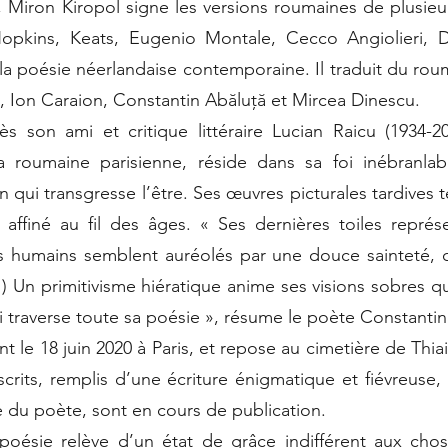
iron Kiropol signe les versions roumaines de plusieurs
opkins, Keats, Eugenio Montale, Cecco Angiolieri, 
poésie néerlandaise contemporaine. Il traduit du rouma
 Ion Caraion, Constantin Abăluță et Mircea Dinescu.
ès son ami et critique littéraire Lucian Raicu (1934-20
a roumaine parisienne, réside dans sa foi inébranl
 qui transgresse l’être. Ses œuvres picturales tardive
st affiné au fil des âges. « Ses dernières toiles repr
es humains semblent auréolés par une douce sainteté, c
) Un primitivisme hiératique anime ses visions sobres q
ui traverse toute sa poésie », résume le poète Constantin
 le 18 juin 2020 à Paris, et repose au cimetière de Thia
crits, remplis d’une écriture énigmatique et fiévreuse, 
e du poète, sont en cours de publication.
ésie relève d’un état de grâce indifférent aux cho