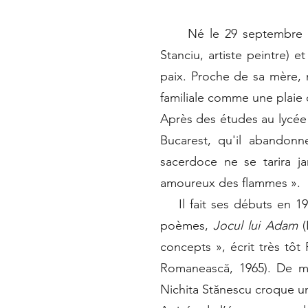
Né le 29 septembre 1936 
Stanciu, artiste peintre) 
paix. Proche de sa mère, m
familiale comme une plaie ou
Après des études au lycée «
Bucarest, qu'il abandonn
sacerdoce ne se tarira j
amoureux des flammes ».
Il fait ses débuts en 1
poèmes,
Jocul lui Adam
(
concepts », écrit très tôt
Romanească, 1965). De mê
Nichita Stănescu croque un