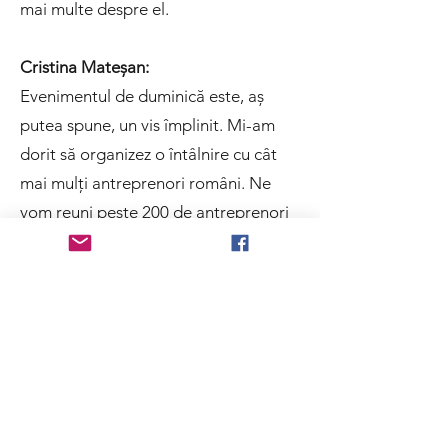
mai multe despre el.
Cristina Mateșan:
Evenimentul de duminică este, aș
putea spune, un vis împlinit. Mi-am
dorit să organizez o întâlnire cu cât
mai mulți antreprenori români. Ne
vom reuni peste 200 de antreprenori
pe 19 octombrie, pentru că am
observat că mulți dintre ei au nevoie
de ghidare și de informații clare
pentru a-și conduce afacerile corect.
Nu este suficient să ai un gestionar
sau un contabil bun, sau o persoană
profesionistă care să te sprijine – ai
nevoie, de multe ori, de impulsul și