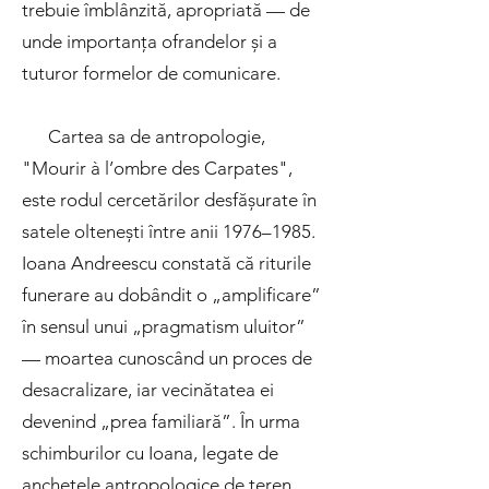
trebuie îmblânzită, apropriată — de
unde importanța ofrandelor și a
tuturor formelor de comunicare.
Cartea sa de antropologie,
"Mourir à l’ombre des Carpates",
este rodul cercetărilor desfășurate în
satele oltenești între anii 1976–1985.
Ioana Andreescu constată că riturile
funerare au dobândit o „amplificare”
în sensul unui „pragmatism uluitor”
— moartea cunoscând un proces de
desacralizare, iar vecinătatea ei
devenind „prea familiară”. În urma
schimburilor cu Ioana, legate de
anchetele antropologice de teren,