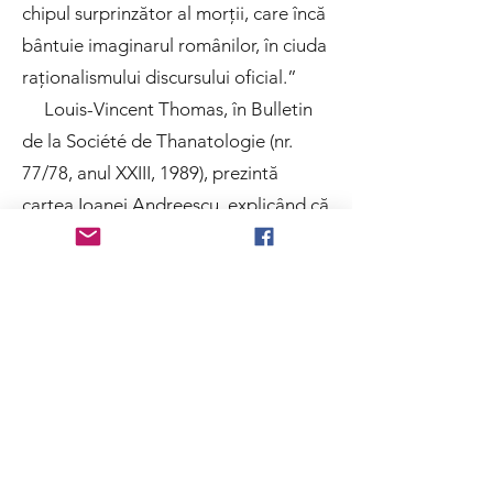
chipul surprinzător al morții, care încă
bântuie imaginarul românilor, în ciuda
raționalismului discursului oficial.”
Louis-Vincent Thomas, în Bulletin
de la Société de Thanatologie (nr.
77/78, anul XXIII, 1989), prezintă
cartea Ioanei Andreescu, explicând că
în România, chiar și în perioada
comunistă, se atestă faptul că
credințele și riturile populare au
continuat să existe, constituind un fel
de contra-putere, un mijloc de
apărare pentru păstrarea identității
colective. Cartea este o incursiune
profundă în inconștientul colectiv al
acestei misterioase Românii, pe care