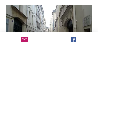
Locuință Benjamin
Fondane
Mai mult